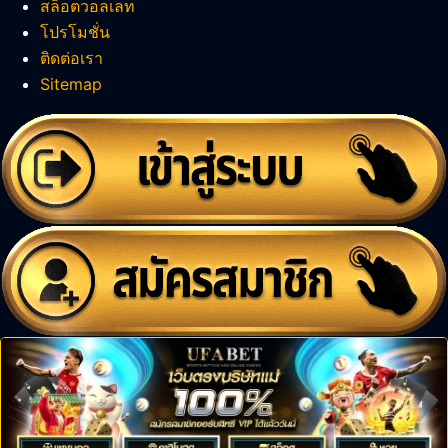
สล็อตวอลเลท
โปรโมชั่น
ติดต่อเรา
Sitemap