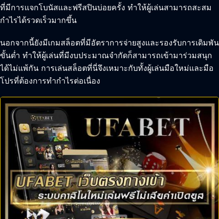
ที่มีการแจกโบนัสและฟรีสปินบ่อยครั้ง ทำให้ผู้เล่นสามารถสะสม
กำไรได้รวดเร็วมากขึ้น
นอกจากนี้ยังมีเกมสล็อตที่มีอัตราการจ่ายสูงและรองรับการเดิมพัน
ขั้นต่ำ ทำให้ผู้เล่นที่มีงบประมาณจำกัดก็สามารถเข้ามาร่วมสนุก
ได้ไม่แพ้กัน การเล่นสล็อตที่นี่จึงเหมาะกับทั้งผู้เล่นมือใหม่และมือ
โปรที่ต้องการทำกำไรต่อเนื่อง