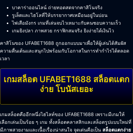
บาคาร่าออนไลน์ ถ่ายทอดสดจากคาสิโนจริง
รูเล็ตและไฮโลที่ให้บรรยากาศเหมือนอยู่ในบ่อน
ไพ่เสือมังกร เกมที่เล่นจบไวเหมาะกับคนชอบความเร็ว
เกมยิงปลา ภาพสวย กราฟิกสมจริง ยิงง่ายได้เงินไว
คาสิโนของ UFABET1688 ถูกออกแบบมาเพื่อให้ผู้เล่นได้สัมผัส
ความตื่นเต้นและสนุกไปพร้อมกับโอกาสในการทำกำไรได้ตลอด
เวลา
เกมสล็อต UFABET1688 สล็อตแตก
ง่าย โบนัสเยอะ
เกมสล็อตคืออีกหนึ่งไฮไลท์ของ UFABET1688 เพราะมีเกมให้
เลือกเล่นเป็นร้อย ๆ เกม ทั้งสล็อตคลาสสิกและสล็อตรูปแบบใหม่ที่
มีภาพสวยงามและเนื้อเรื่องน่าสนใจ จุดเด่นคือเป็น
สล็อตแตกง่าย