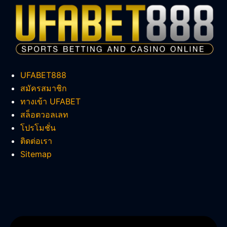
UFABET888
สมัครสมาชิก
ทางเข้า UFABET
สล็อตวอลเลท
โปรโมชั่น
ติดต่อเรา
Sitemap