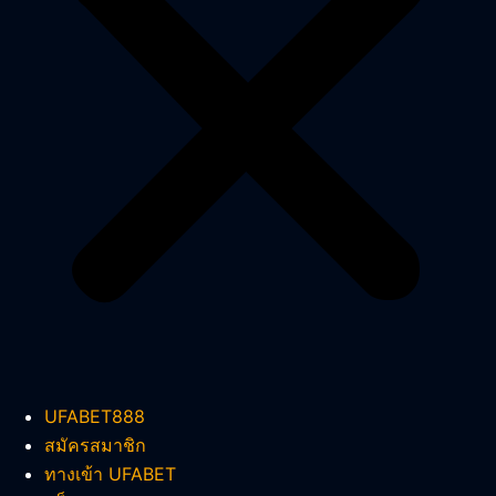
UFABET888
สมัครสมาชิก
ทางเข้า UFABET