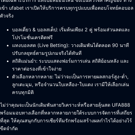
โดยเฉพาะบริการ แทงบอลออนไลน์ ซึ่งเป็นหัวใจสำคัญของ ทาง
เข้า ufabet เราเปิดให้บริการครบทุกรูปแบบเพื่อตอบโจทย์คอบอล
ตัวจริง
บอลเดี่ยว & บอลสเต็ป: เริ่มต้นเพียง 2 คู่ พร้อมส่วนลดและ
โปรโมชั่นเครดิตฟรี
แทงบอลสด (Live Betting): วางเดิมพันได้ตลอด 90 นาที
ปรับกลยุทธ์ตามรูปเกมจริงได้ทันที
สถิติแม่นยำ: ระบบแสดงฟอร์มการเล่น สถิติย้อนหลัง และ
ราคาต่อรองที่เข้าใจง่าย
ตัวเลือกหลากหลาย: ไม่ว่าจะเป็นการทายผลสกอร์สูง-ต่ำ,
ลูกเตะมุม, หรือจำนวนใบเหลือง-ใบแดง เรามีให้เลือกเล่น
ครบทุกมิติ
ไม่ว่าคุณจะเป็นนักเดิมพันสายวิเคราะห์หรือสายลุ้นสด UFA888
พร้อมมอบทางเลือกที่หลากหลายภายใต้ระบบการจัดการที่เสถียร
ที่สุด ให้คุณสนุกกับการเชียร์ทีมรักพร้อมสร้างผลกำไรได้อย่างไร้
ขีดจำกัด