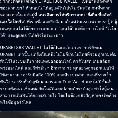
มากถึงตัดสินใจเลือก UFABET888 WALLET เป็นบ้านหลังหลัก
ของพวกเขา? คำตอบไม่ได้อยู่แค่ในโปรโมชั่นหรือเกมที่หลาก
หลายเท่านั้น แต่อยู่ที่
แนวคิดการให้บริการแบบ “ยั่งยืน ซื่อสัตย์
และใส่ใจจริง”
ที่เราเชื่อและยึดถือมาตั้งแต่วันแรก เพราะเรารู้ว่าผู้
เล่นทุกคนไม่ได้ต้องการแค่เว็บที่ “เล่นได้” แต่ต้องการเว็บที่ “ไว้ใจ
ได้” และดูแลเขาได้จริงในระยะยาว
UFABET888 WALLET ไม่ได้เป็นแค่เว็บตรงจากบริษัทแม่
UFABET เท่านั้น แต่ยังเป็นหนึ่งในไม่กี่เว็บในไทยที่รวมทุกเกมเดิม
พันไว้ในระบบเดียว ทั้งแทงบอลออนไลน์ คาสิโนสด เกมสล็อต
หวยออนไลน์ และกีฬาอื่น ๆ อีกมากมาย ทุกอย่างถูกออกแบบให้
ใช้งานง่าย รองรับมือถือ 100% และมีระบบฝาก–ถอนที่รวดเร็ว
ทันใจ รองรับทั้งบัญชีธนาคารและ True Wallet แบบไม่มีขั้นต่ำ
ระบบทั้งหมดเชื่อมต่ออัตโนมัติและปลอดภัยระดับสูง ทำให้ผู้เล่น
สามารถเดิมพันได้อย่างสบายใจ โดยไม่ต้องกลัวปัญหาเครดิตค้าง
หรือข้อมูลรั่วไหล