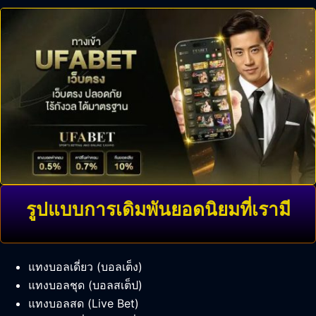
รูปแบบการเดิมพันยอดนิยมที่เรามี
แทงบอลเดี่ยว (บอลเต็ง)
แทงบอลชุด (บอลสเต็ป)
แทงบอลสด (Live Bet)