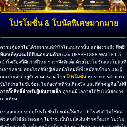
โปรโมชั่น & โบนัสพิเศษมากมาย
ความคุ้มค่าไม่ได้วัดจากแค่กำไรในเกมเท่านั้น แต่ยังรวมถึง
สิทธิ
พิเศษที่คุณจะได้รับนอกเกมด้วย
และ UFABET888 WALLET ก็
เข้าใจเรื่องนี้ดีกว่าที่ไหน ๆ เราจึงจัดเต็มด้วยโปรโมชั่นและโบนัสที่
หลากหลาย ตอบโจทย์ทั้งผู้เล่นหน้าใหม่ที่เพิ่งสมัครเข้ามา และผู้
เล่นประจำที่อยู่กับเรามานาน โดย
โปรโมชั่น
ทุกรายการสามารถ
รับได้ง่าย ไม่ซับซ้อน ไม่ต้องทำเทิร์นเกินจริง และที่สำคัญคือ
ไม่มี
การกั๊กสิทธิ์สำหรับผู้เล่นรายเล็ก
ทุกคนมีโอกาสได้รับโบนัสอย่าง
เท่าเทียม
เราออกแบบระบบโปรโมชั่นโดยเน้นให้เกิด “กำไรจริง” ไม่ใช่แค่
ตัวเลขที่ใช้ล่อใจเฉย ๆ ไม่ว่าจะเป็นโบนัสเงินฝากครั้งแรก โปรโม
ชั่นคืนยอดเสีย หรือเครดิตฟรีรายวัน ทุกโปรถูกวางแผนอย่างตั้งใจ