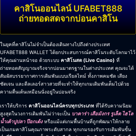
คาสิโนออนไลน์ UFABET888
ถ่ายทอดสดจากบ่อนคาสิโน
ในยุคที่คาสิโนไม่จำเป็นต้องเดินทางไปถึงต่างประเทศ
UFABET888 WALLET ได้ยกประสบการณ์คาสิโนระดับโลกมาไว้
ให้คุณผ่านหน้าจอ ด้วยระบบ
คาสิโนสด (Live Casino)
ที่
ถ่ายทอดสัญญาณจริงจากบ่อนมาตรฐานในต่างประเทศ คุณจะได้
สัมผัสบรรยากาศการเดิมพันแบบเรียลไทม์ ทั้งภาพคมชัด เสียง
ชัดเจน และดีลเลอร์สาวสวยที่จะทำให้ทุกเกมเดิมพันเต็มไปด้วย
ความตื่นเต้นเหมือนนั่งอยู่ในบ่อนจริง
เราให้บริการ
คาสิโนออนไลน์ครบทุกประเภท
ที่ได้รับความนิยม
สูงสุดในวงการเดิมพันไม่ว่าจะเป็น
บาคาร่า เสือมังกร รูเล็ต ไฮโล
น้ำเต้าปูปลา ป๊อกเด้ง
หรือแม้แต่เกมพื้นบ้านที่ถูกพัฒนาให้กลาย
เป็นเกมคาสิโนคุณภาพระดับสากล ทุกเกมรองรับการเดิมพันขั้น