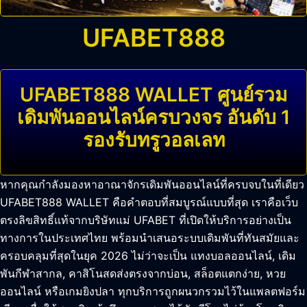
UFABET888
UFABET888 WALLET ศูนย์รวม
เดิมพันออนไลน์ครบวงจร อันดับ 1
รองรับทรูวอลเลท
หากคุณกำลังมองหาอาณาจักรเดิมพันออนไลน์ที่ครบจบในที่เดียว
UFABET888 WALLET คือคำตอบที่สมบูรณ์แบบที่สุด เราคือเว็บ
ตรงลิขสิทธิ์แท้จากบริษัทแม่ UFABET ที่เปิดให้บริการอย่างเป็น
ทางการในประเทศไทย พร้อมนำเสนอระบบเดิมพันที่ทันสมัยและ
ครอบคลุมที่สุดในยุค 2026 ไม่ว่าจะเป็น แทงบอลออนไลน์, เดิม
พันกีฬาสากล, คาสิโนสดส่งตรงจากบ่อน, สล็อตแตกง่าย, หวย
ออนไลน์ หรือเกมยิงปลา ทุกบริการถูกผนวกรวมไว้ในแพลตฟอร์ม