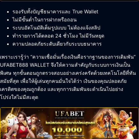
รองรับทั้งบัญชีธนาคารและ True Wallet
ไม่มีขั้นต่ำในการฝากหรือถอน
ระบบอัตโนมัติเต็มรูปแบบ ไม่ต้องแจ้งสลิป
ทำรายการได้ตลอด 24 ชั่วโมง ไม่มีวันหยุด
ความปลอดภัยระดับเดียวกับระบบธนาคาร
เพราะเรารู้ว่า “ความเชื่อมั่นเรื่องเงินคือรากฐานของการเดิมพัน”
UFABET888 WALLET จึงให้ความสำคัญกับระบบการเงินเป็น
พิเศษ ทุกขั้นตอนถูกตรวจสอบอย่างเคร่งครัดด้วยเทคโนโลยีที่ทัน
สมัยที่สุด เพื่อให้ผู้เล่นทุกคนมั่นใจได้ว่า เงินของคุณปลอดภัย
เครดิตของคุณถูกต้อง และทุกการเดิมพันจะดำเนินไปอย่าง
โปร่งใสไม่มีสะดุด