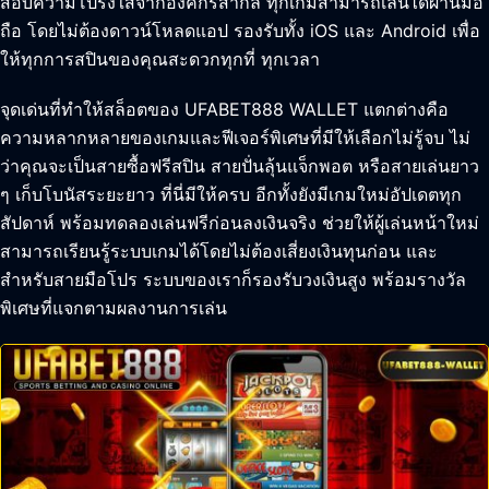
สอบความโปร่งใสจากองค์กรสากล ทุกเกมสามารถเล่นได้ผ่านมือ
ถือ โดยไม่ต้องดาวน์โหลดแอป รองรับทั้ง iOS และ Android เพื่อ
ให้ทุกการสปินของคุณสะดวกทุกที่ ทุกเวลา
จุดเด่นที่ทำให้สล็อตของ UFABET888 WALLET แตกต่างคือ
ความหลากหลายของเกมและฟีเจอร์พิเศษที่มีให้เลือกไม่รู้จบ ไม่
ว่าคุณจะเป็นสายซื้อฟรีสปิน สายปั่นลุ้นแจ็กพอต หรือสายเล่นยาว
ๆ เก็บโบนัสระยะยาว ที่นี่มีให้ครบ อีกทั้งยังมีเกมใหม่อัปเดตทุก
สัปดาห์ พร้อมทดลองเล่นฟรีก่อนลงเงินจริง ช่วยให้ผู้เล่นหน้าใหม่
สามารถเรียนรู้ระบบเกมได้โดยไม่ต้องเสี่ยงเงินทุนก่อน และ
สำหรับสายมือโปร ระบบของเราก็รองรับวงเงินสูง พร้อมรางวัล
พิเศษที่แจกตามผลงานการเล่น