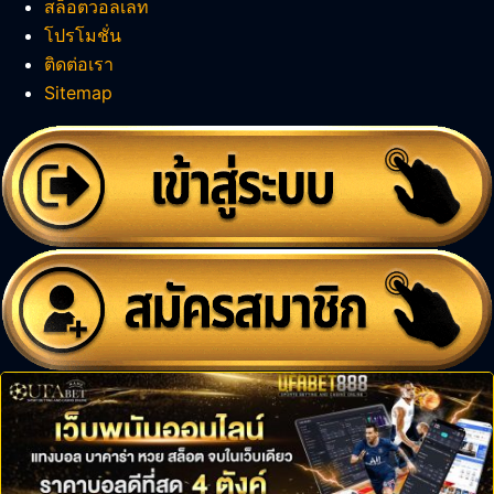
สล็อตวอลเลท
โปรโมชั่น
ติดต่อเรา
Sitemap