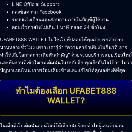
LINE Official Support
กล่งข้อความ Facebook
ระบบแจ้งเตือนและสอบถามภายในบัญชีผู้ใช้งาน
ตอบเร็วภายในไม่เกิน 1 นาที ตลอด 24 ชั่วโมง
UFABET888 WALLET ไม่ใช่เว็บที่ปล่อยให้คุณต้องรอคำตอบ
นานหลายชั่วโมง เพราะเรารู้ว่า “ความล่าช้าเพียงไม่กี่นาที อาจ
ทำให้เสียโอกาสการเดิมพันสำคัญ” ด้วยระบบบริการแบบเรียลไทม์
และทีมงานที่เข้าใจเกมเดิมพันในระดับลึก คุณจึงมั่นใจได้ว่า ไม่ว่า
ปัญหาแบบไหน เราพร้อมเคียงข้างและแก้ไขให้คุณอย่างดีที่สุด
ทำไมต้องเลือก UFABET888
WALLET?
ในเมื่อมีเว็บเดิมพันออนไลน์ให้เลือกนับร้อย ทำไมผู้เล่นจำนวน