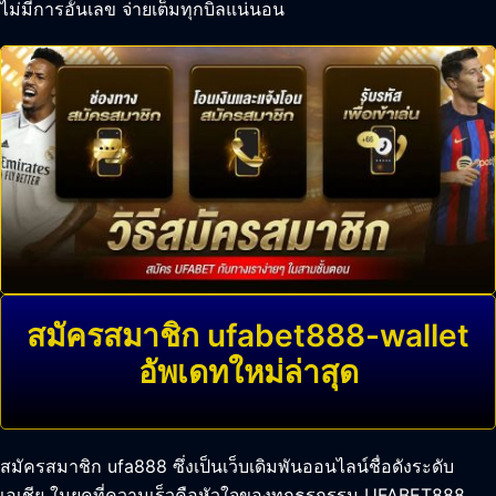
ไม่มีการอั้นเลข จ่ายเต็มทุกบิลแน่นอน
สมัครสมาชิก ufabet888-wallet
อัพเดทใหม่ล่าสุด
สมัครสมาชิก ufa888 ซึ่งเป็นเว็บเดิมพันออนไลน์ชื่อดังระดับ
เอเชีย
ในยุคที่ความเร็วคือหัวใจของทุกธุรกรรม UFABET888