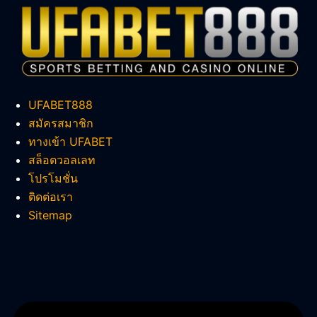
UFABET888
สมัครสมาชิก
ทางเข้า UFABET
สล็อตวอลเลท
โปรโมชั่น
ติดต่อเรา
Sitemap