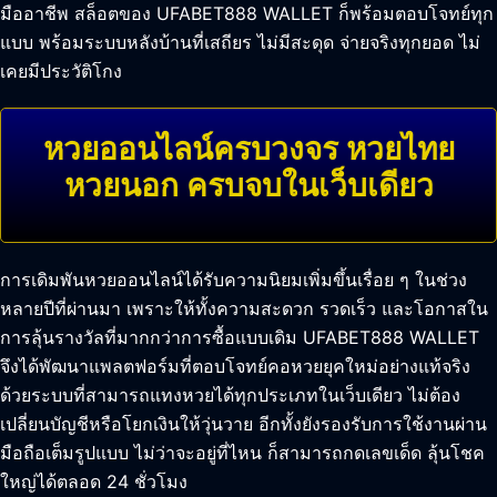
มืออาชีพ สล็อตของ UFABET888 WALLET ก็พร้อมตอบโจทย์ทุก
แบบ พร้อมระบบหลังบ้านที่เสถียร ไม่มีสะดุด จ่ายจริงทุกยอด ไม่
เคยมีประวัติโกง
หวยออนไลน์ครบวงจร หวยไทย
หวยนอก ครบจบในเว็บเดียว
การเดิมพันหวยออนไลน์ได้รับความนิยมเพิ่มขึ้นเรื่อย ๆ ในช่วง
หลายปีที่ผ่านมา เพราะให้ทั้งความสะดวก รวดเร็ว และโอกาสใน
การลุ้นรางวัลที่มากกว่าการซื้อแบบเดิม UFABET888 WALLET
จึงได้พัฒนาแพลตฟอร์มที่ตอบโจทย์คอหวยยุคใหม่อย่างแท้จริง
ด้วยระบบที่สามารถแทงหวยได้ทุกประเภทในเว็บเดียว ไม่ต้อง
เปลี่ยนบัญชีหรือโยกเงินให้วุ่นวาย อีกทั้งยังรองรับการใช้งานผ่าน
มือถือเต็มรูปแบบ ไม่ว่าจะอยู่ที่ไหน ก็สามารถกดเลขเด็ด ลุ้นโชค
ใหญ่ได้ตลอด 24 ชั่วโมง