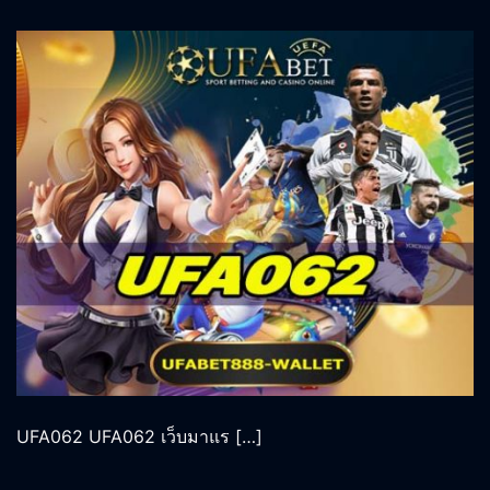
UFA062 UFA062 เว็บมาแร […]