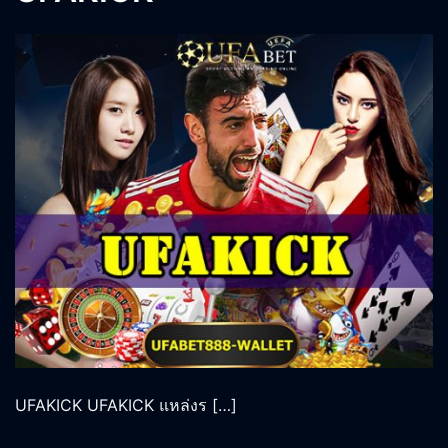
UFAKICK UFAKICK แหล่งร […]