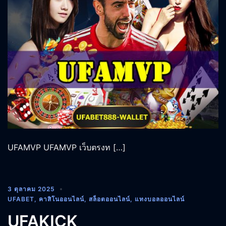
UFAMVP UFAMVP เว็บตรงท […]
3 ตุลาคม 2025
UFABET
,
คาสิโนออนไลน์
,
สล็อตออนไลน์
,
แทงบอลออนไลน์
UFAKICK