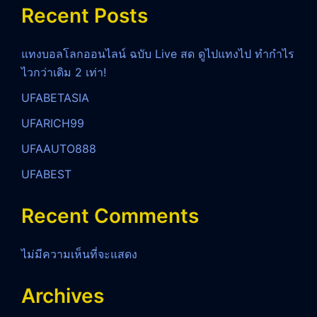
Recent Posts
แทงบอลโลกออนไลน์ ฉบับ Live สด ดูไปแทงไป ทำกำไร
ไวกว่าเดิม 2 เท่า!
UFABETASIA
UFARICH99
UFAAUTO888
UFABEST
Recent Comments
ไม่มีความเห็นที่จะแสดง
Archives