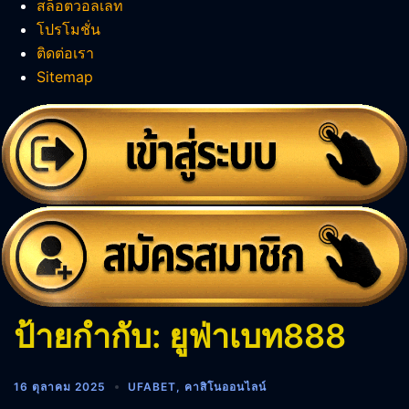
สล็อตวอลเลท
โปรโมชั่น
ติดต่อเรา
Sitemap
ป้ายกำกับ:
ยูฟ่าเบท888
16 ตุลาคม 2025
UFABET
,
คาสิโนออนไลน์