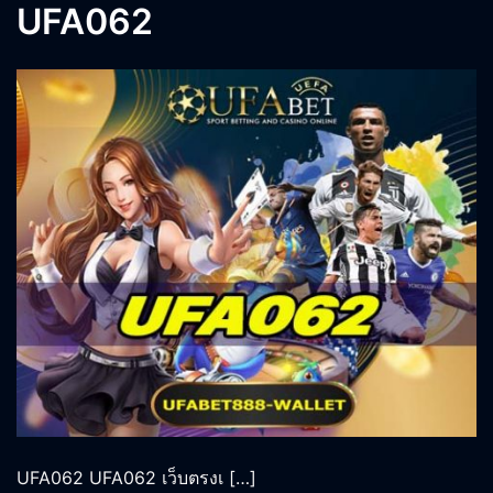
UFA062
UFA062 UFA062 เว็บตรงเ […]