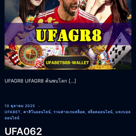
UFAGR8 UFAGR8 ค้นพบโลก […]
10 ตุลาคม 2025
UFABET
,
คาสิโนออนไลน์
,
รวมค่ายเกมสล็อต
,
สล็อตออนไลน์
,
แทงบอล
ออนไลน์
UFA062