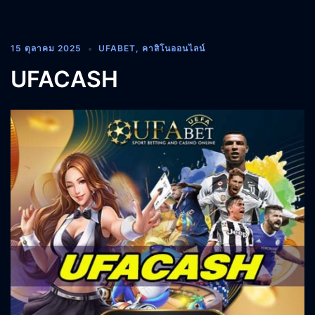
15 ตุลาคม 2025
UFABET
,
คาสิโนออนไลน์
UFACASH