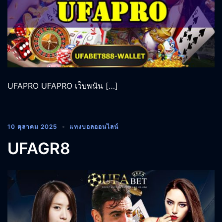
UFAPRO UFAPRO เว็บพนัน […]
10 ตุลาคม 2025
แทงบอลออนไลน์
UFAGR8