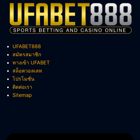
UFABET888
สมัครสมาชิก
ทางเข้า UFABET
สล็อตวอลเลท
โปรโมชั่น
ติดต่อเรา
Sitemap