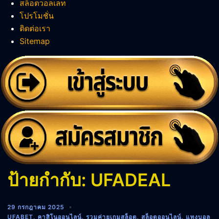
สล็อตวอลเลท
โปรโมชั่น
ติดต่อเรา
Sitemap
ป้ายกำกับ:
UFADEAL
29 กรกฎาคม 2025
UFABET
,
คาสิโนออนไลน์
,
รวมค่ายเกมสล็อต
,
สล็อตออนไลน์
,
แทงบอล