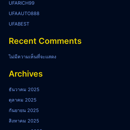
UFARICH99
UFAAUTO888
UFABEST
Recent Comments
ไม่มีความเห็นที่จะแสดง
Archives
ธันวาคม 2025
ตุลาคม 2025
กันยายน 2025
สิงหาคม 2025