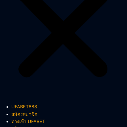
UFABET888
สมัครสมาชิก
ทางเข้า UFABET