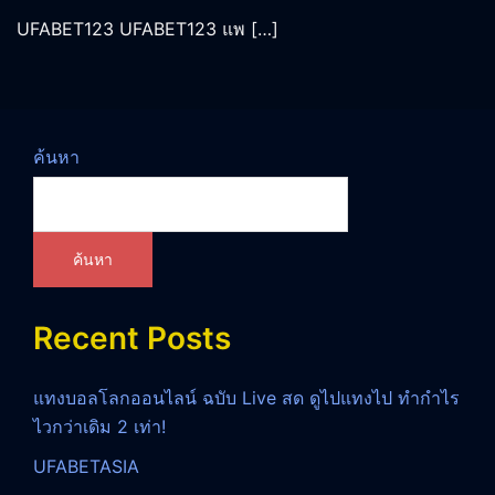
UFABET123 UFABET123 แพ […]
ค้นหา
ค้นหา
Recent Posts
แทงบอลโลกออนไลน์ ฉบับ Live สด ดูไปแทงไป ทำกำไร
ไวกว่าเดิม 2 เท่า!
UFABETASIA