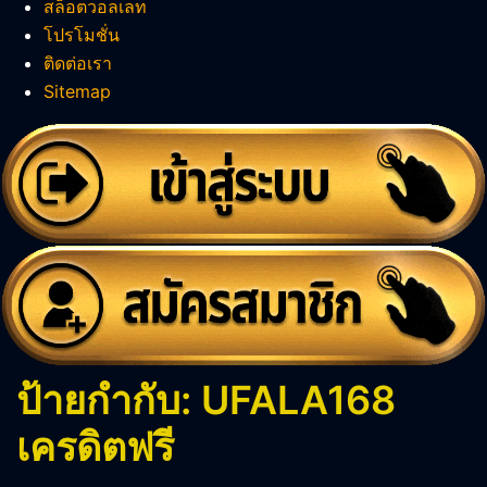
สล็อตวอลเลท
โปรโมชั่น
ติดต่อเรา
Sitemap
ป้ายกำกับ:
UFALA168
เครดิตฟรี