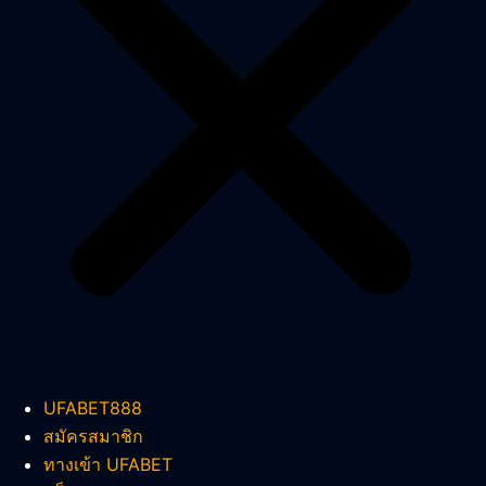
UFABET888
สมัครสมาชิก
ทางเข้า UFABET