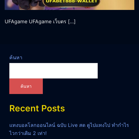
UFAgame UFAgame เว็บตร […]
ค้นหา
ค้นหา
Recent Posts
แทงบอลโลกออนไลน์ ฉบับ Live สด ดูไปแทงไป ทำกำไร
ไวกว่าเดิม 2 เท่า!