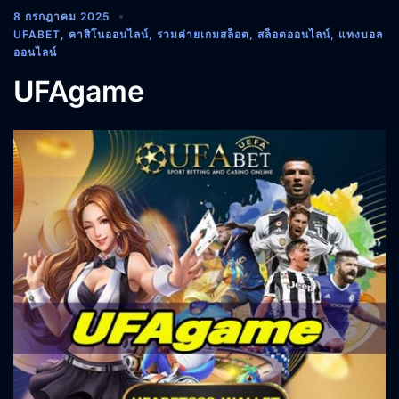
8 กรกฎาคม 2025
UFABET
,
คาสิโนออนไลน์
,
รวมค่ายเกมสล็อต
,
สล็อตออนไลน์
,
แทงบอล
ออนไลน์
UFAgame