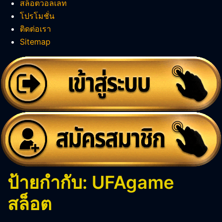
สล็อตวอลเลท
โปรโมชั่น
ติดต่อเรา
Sitemap
ป้ายกำกับ:
UFAgame
สล็อต