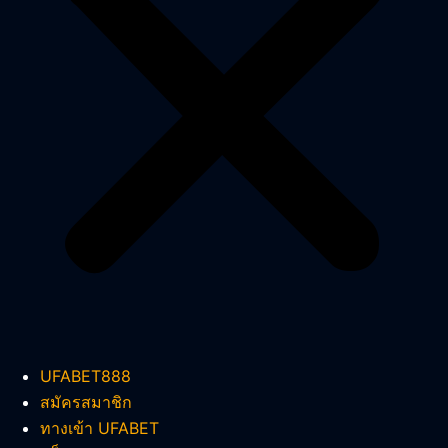
UFABET888
สมัครสมาชิก
ทางเข้า UFABET