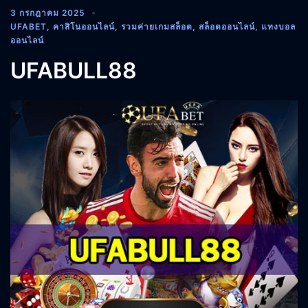
3 กรกฎาคม 2025
UFABET
,
คาสิโนออนไลน์
,
รวมค่ายเกมสล็อต
,
สล็อตออนไลน์
,
แทงบอล
ออนไลน์
UFABULL88