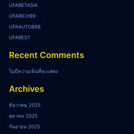
UFABETASIA
UFARICH99
UFAAUTO888
UFABEST
Recent Comments
ไม่มีความเห็นที่จะแสดง
Archives
ธันวาคม 2025
ตุลาคม 2025
กันยายน 2025