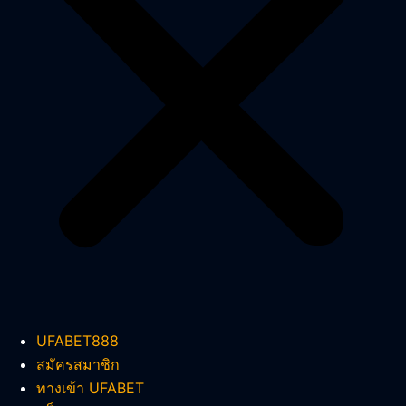
UFABET888
สมัครสมาชิก
ทางเข้า UFABET