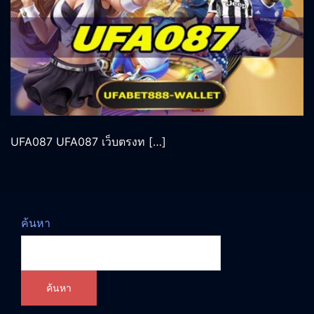
UFA087 UFA087 เว็บตรงท […]
ค้นหา
ค้นหา