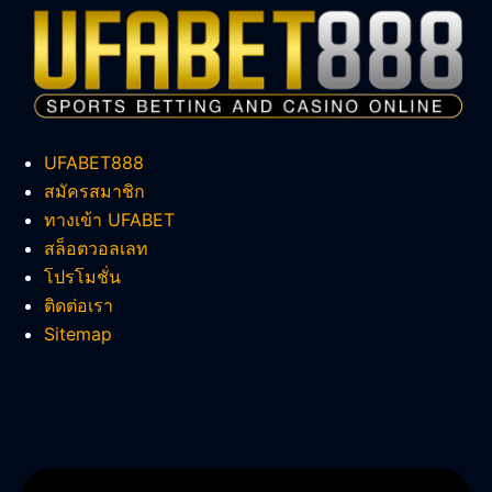
UFABET888
สมัครสมาชิก
ทางเข้า UFABET
สล็อตวอลเลท
โปรโมชั่น
ติดต่อเรา
Sitemap