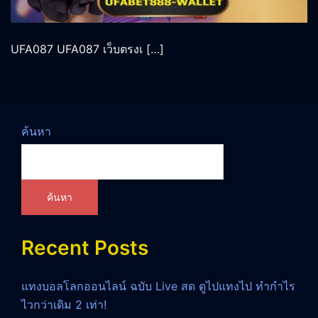
UFA087 UFA087 เว็บตรงเ […]
ค้นหา
ค้นหา
Recent Posts
แทงบอลโลกออนไลน์ ฉบับ Live สด ดูไปแทงไป ทำกำไร
ไวกว่าเดิม 2 เท่า!