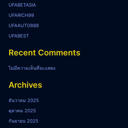
UFABETASIA
UFARICH99
UFAAUTO888
UFABEST
Recent Comments
ไม่มีความเห็นที่จะแสดง
Archives
ธันวาคม 2025
ตุลาคม 2025
กันยายน 2025