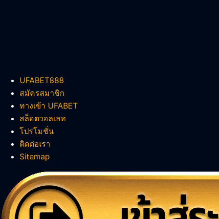
UFABET888
สมัครสมาชิก
ทางเข้า UFABET
สล็อตวอลเลท
โปรโมชั่น
ติดต่อเรา
Sitemap