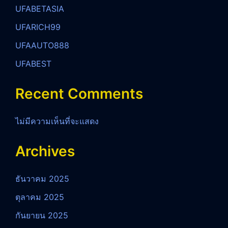
UFABETASIA
UFARICH99
UFAAUTO888
UFABEST
Recent Comments
ไม่มีความเห็นที่จะแสดง
Archives
ธันวาคม 2025
ตุลาคม 2025
กันยายน 2025