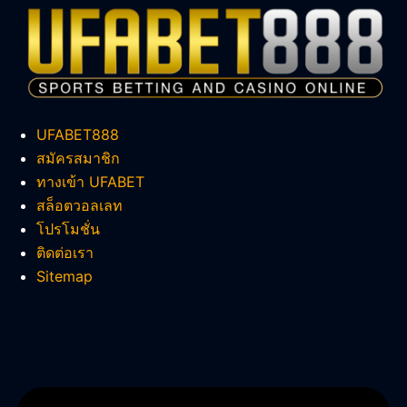
UFABET888
สมัครสมาชิก
ทางเข้า UFABET
สล็อตวอลเลท
โปรโมชั่น
ติดต่อเรา
Sitemap